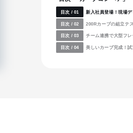
目次 / 01
新入社員登場！現場デ
目次 / 02
200Rカーブの組立テ
目次 / 03
チーム連携で大型フレ
目次 / 04
美しいカーブ完成！試